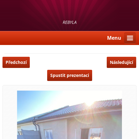
REBYLA
Menu
Předchozí
Následující
Spustit prezentaci