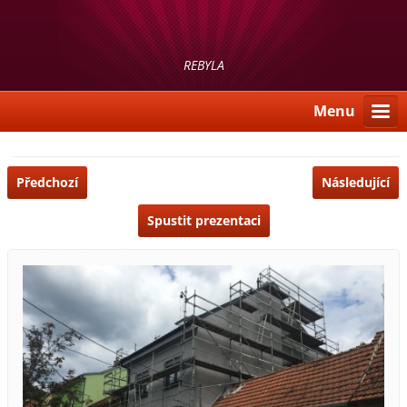
REBYLA
Menu
Předchozí
Následující
Spustit prezentaci