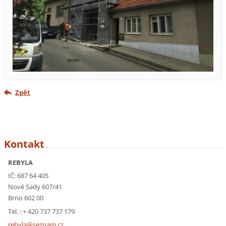
Zpět
Kontakt
REBYLA
IČ: 687 64 405
Nové Sady 607/41
Brno 602 00
Tel. : + 420 737 737 179
rebyla@s
eznam.cz