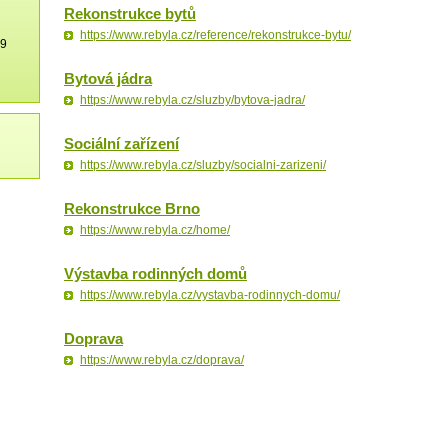
Rekonstrukce bytů
https://www.rebyla.cz/reference/rekonstrukce-bytu/
79
Bytová jádra
https://www.rebyla.cz/sluzby/bytova-jadra/
Sociální zařízení
https://www.rebyla.cz/sluzby/socialni-zarizeni/
Rekonstrukce Brno
https://www.rebyla.cz/home/
Výstavba rodinných domů
https://www.rebyla.cz/vystavba-rodinnych-domu/
Doprava
https://www.rebyla.cz/doprava/