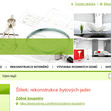
Úvodní stránka
Mapa
NO
REKONSTRUKCE INTERIÉRŮ
VÝSTAVBA RODINNÝCH DOMŮ
DO
Výpis tagů
Štítek: rekonstrukce bytových jader
Zděné koupelny
https://www.rebyla.cz/reference/zdene-koupelny/