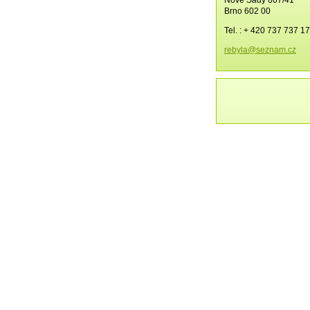
Brno 602 00
Tel. : + 420 737 737 1
rebyla@s
eznam.cz